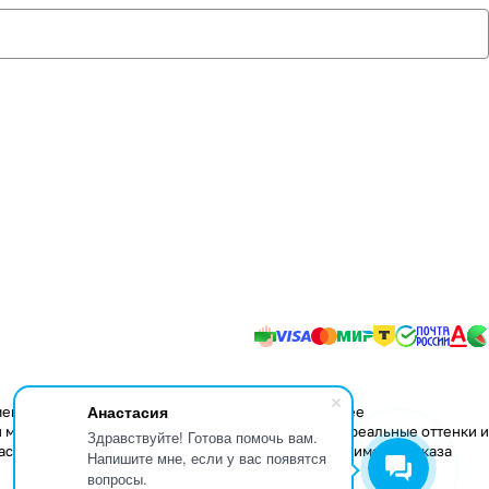
Анастасия
менения в конструкцию изделий, не влияющие на ее
 мере передать некоторые свойства материалов, реальные оттенки и
Здравствуйте! Готова помочь вам.
аспространяется только на складские остатки. Стоимость заказа
Напишите мне, если у вас появятся
вопросы.