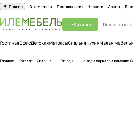
Россия
О компании
Поставщикам
Новости
Акции
Дос
Каталог
Гостиная
Офис
Детская
Матрасы
Спальня
Кухня
Малая мебель
Главная
Каталог
Спальня
Комоды
комод с зеркалом камелия 9