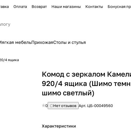
тавка
Оплата
Возврат
Наши магазины
Контакты
Бонусная п
Мягкая мебель
Прихожая
Столы и стулья
20/4 ящика
Комод с зеркалом Камел
920/4 ящика (Шимо тем
шимо светлый)
0
Нет отзывов
Арт.
ЦБ-00049560
Характеристики