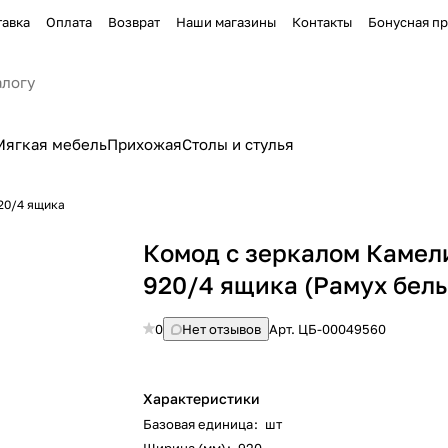
тавка
Оплата
Возврат
Наши магазины
Контакты
Бонусная п
Мягкая мебель
Прихожая
Столы и стулья
20/4 ящика
Комод с зеркалом Камел
920/4 ящика (Рамух бел
0
Нет отзывов
Арт.
ЦБ-00049560
Характеристики
Базовая единица
:
шт