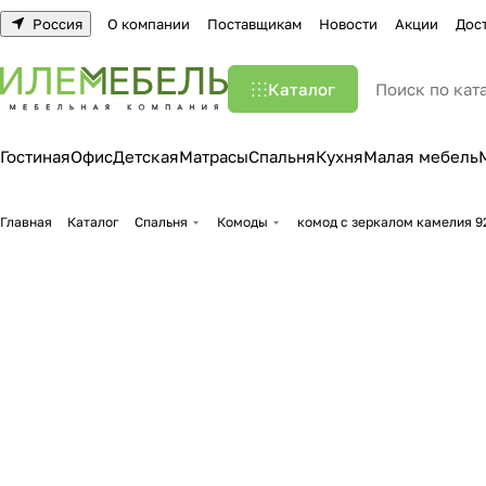
Россия
О компании
Поставщикам
Новости
Акции
Дос
Каталог
Гостиная
Офис
Детская
Матрасы
Спальня
Кухня
Малая мебель
Главная
Каталог
Спальня
Комоды
комод с зеркалом камелия 9