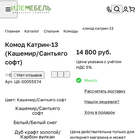
комод катрин-13
Главная
Каталог
Спальня
Комоды
Комод Катрин-13
14 800 руб.
(Кашемир/Сантьяго
софт)
Цена указана с учётом
НДС 5%
0
Нет отзывов
Много
Арт.
ЦБ-00055574
Рассчитать доставку
Цвет:
Кашемир/Сантьяго софт
Нашли дешевле?
Кашемир/Сантьяго
Хочу в подарок
софт
Белый/Белый снег
Дуб крафт золотой/
Цена действительна только для
Карбон вулкан
интернет-магазина и может