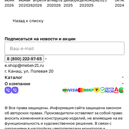
Мело
к
окс
Мело
А
в
магаз
н
г.
салона
пер
2026
2026
2026
2026
2026
2026
2025
2025
2025
2024
дия
и
ара
дия
Х
Алат
ина в
с
Чебо
в
еех
Сна
-1
х
Сна
ыре
с.
и
ксар
Чебокс
ал
Назад к списку
2
Яльчи
и
ы
арах
%
ки
Подписаться
на новости и акции
8 (800) 222-97-65
e.shop@mebel-21.ru
г. Канаш, ул. Полевая 20
Каталог
О компании
© Все права защищены. Информация сайта защищена законом
об авторских правах. Производители оставляют за собой право
вносить изменения в конструкцию изделий, не влияющие на ее
функциональность и художественное решение. В связи с
различиями в настройках цветопередачи мониторов и