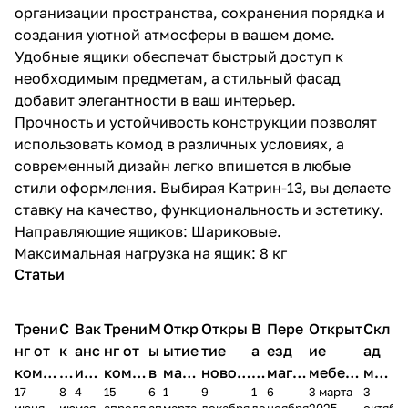
организации пространства, сохранения порядка и
создания уютной атмосферы в вашем доме.
Удобные ящики обеспечат быстрый доступ к
необходимым предметам, а стильный фасад
добавит элегантности в ваш интерьер.
Прочность и устойчивость конструкции позволят
использовать комод в различных условиях, а
современный дизайн легко впишется в любые
стили оформления. Выбирая Катрин-13, вы делаете
ставку на качество, функциональность и эстетику.
Направляющие ящиков: Шариковые.
Максимальная нагрузка на ящик: 8 кг
Статьи
Трени
С
Вак
Трени
М
Откр
Откры
В
Пере
Открыт
Скл
нг от
к
анс
нг от
ы
ытие
тие
а
езд
ие
ад
комп
и
ия в
комп
в
мага
новог
к
магаз
мебель
меб
17
8
4
15
6
1
9
1
6
3 марта
3
ании
д
Чеб
ании
М
зина
о
а
ина в
ного
ели
июня
июня
мая
апреля
апреля
марта
декабря
декабря
ноября
2025
октябр