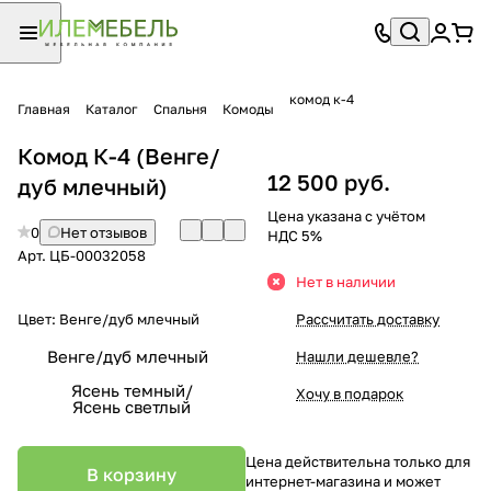
комод к-4
Главная
Каталог
Спальня
Комоды
Комод К-4 (Венге/
12 500 руб.
дуб млечный)
Цена указана с учётом
0
Нет отзывов
НДС 5%
Арт.
ЦБ-00032058
Нет в наличии
Цвет:
Венге/дуб млечный
Рассчитать доставку
Венге/дуб млечный
Нашли дешевле?
Ясень темный/
Хочу в подарок
Ясень светлый
Цена действительна только для
В корзину
интернет-магазина и может