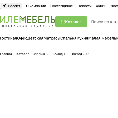
Россия
О компании
Поставщикам
Новости
Акции
Дос
Каталог
Гостиная
Офис
Детская
Матрасы
Спальня
Кухня
Малая мебель
Главная
Каталог
Спальня
Комоды
комод к-16