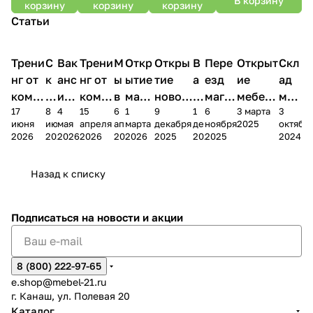
В корзину
корзину
корзину
корзину
Статьи
Трени
С
Вак
Трени
М
Откр
Откры
В
Пере
Открыт
Скл
нг от
к
анс
нг от
ы
ытие
тие
а
езд
ие
ад
комп
и
ия в
комп
в
мага
новог
к
магаз
мебель
меб
17
8
4
15
6
1
9
1
6
3 марта
3
ании
д
Чеб
ании
М
зина
о
а
ина в
ного
ели
июня
июня
мая
апреля
апреля
марта
декабря
декабря
ноября
2025
октябр
Мело
к
окс
Мело
А
в
магаз
н
г.
салона
пер
2026
2026
2026
2026
2026
2026
2025
2025
2025
2024
дия
и
ара
дия
Х
Алат
ина в
с
Чебо
в
еех
Сна
-1
х
Сна
ыре
с.
и
ксар
Чебокс
ал
Назад к списку
2
Яльчи
и
ы
арах
%
ки
Подписаться
на новости и акции
8 (800) 222-97-65
e.shop@mebel-21.ru
г. Канаш, ул. Полевая 20
Каталог