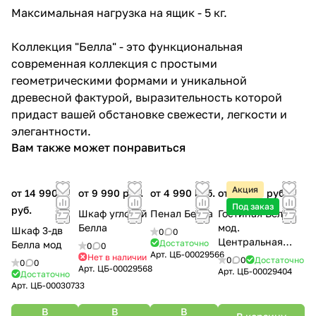
Максимальная нагрузка на ящик - 5 кг.
Коллекция "Белла" - это функциональная
современная коллекция с простыми
геометрическими формами и уникальной
древесной фактурой, выразительность которой
придаст вашей обстановке свежести, легкости и
элегантности.
Вам также может понравиться
Акция
от 14 990
от 9 990 руб.
от 4 990 руб.
от 16 500 руб.
Под заказ
руб.
Шкаф угловой
Пенал Белла
Гостиная Белла
Белла
мод.
Шкаф 3-дв
0
0
Центральная
Достаточно
Белла мод
0
0
Арт.
ЦБ-00029566
секция
Нет в наличии
0
0
Достаточно
0
0
Арт.
ЦБ-00029568
Арт.
ЦБ-00029404
Достаточно
Арт.
ЦБ-00030733
В
В
В