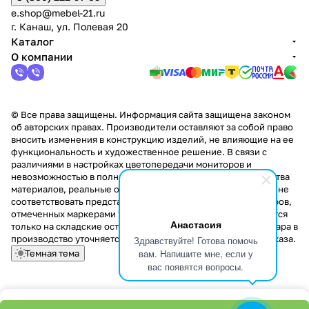
e.shop@mebel-21.ru
г. Канаш, ул. Полевая 20
Каталог
О компании
© Все права защищены. Информация сайта защищена законом
об авторских правах. Производители оставляют за собой право
вносить изменения в конструкцию изделий, не влияющие на ее
функциональность и художественное решение. В связи с
различиями в настройках цветопередачи мониторов и
невозможностью в полной мере передать некоторые свойства
материалов, реальные оттенки и текстуры продукции могут не
соответствовать представленным на сайте. Стоимость товаров,
отмеченных маркерами "Скидка!" и "Акция!" распространяется
Анастасия
только на складские остатки. Стоимость заказа данного товара в
производство уточняется у менеджера при оформлении заказа.
Здравствуйте! Готова помочь
вам. Напишите мне, если у
Темная тема
вас появятся вопросы.