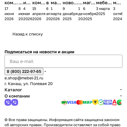
комп
и
ия в
комп
в
мага
новог
к
магаз
мебель
меб
17
8
4
15
6
1
9
1
6
3 марта
3
ании
д
Чеб
ании
М
зина
о
а
ина в
ного
ели
июня
июня
мая
апреля
апреля
марта
декабря
декабря
ноября
2025
октябр
Мело
к
окс
Мело
А
в
магаз
н
г.
салона
пер
2026
2026
2026
2026
2026
2026
2025
2025
2025
2024
дия
и
ара
дия
Х
Алат
ина в
с
Чебо
в
еех
Сна
-1
х
Сна
ыре
с.
и
ксар
Чебокс
ал
Назад к списку
2
Яльчи
и
ы
арах
%
ки
Подписаться
на новости и акции
8 (800) 222-97-65
e.shop@mebel-21.ru
г. Канаш, ул. Полевая 20
Каталог
О компании
© Все права защищены. Информация сайта защищена законом
об авторских правах. Производители оставляют за собой право