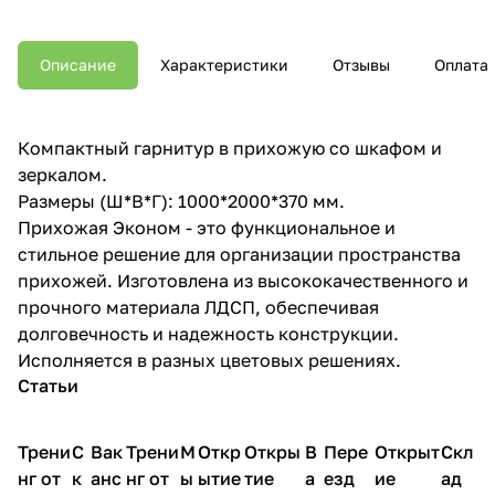
Описание
Характеристики
Отзывы
Оплата
Компактный гарнитур в прихожую со шкафом и
зеркалом.
Размеры (Ш*В*Г): 1000*2000*370 мм.
Прихожая Эконом - это функциональное и
стильное решение для организации пространства
прихожей. Изготовлена из высококачественного и
прочного материала ЛДСП, обеспечивая
долговечность и надежность конструкции.
Исполняется в разных цветовых решениях.
Статьи
Трени
С
Вак
Трени
М
Откр
Откры
В
Пере
Открыт
Скл
нг от
к
анс
нг от
ы
ытие
тие
а
езд
ие
ад