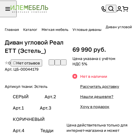
Диван угловой 
Главная
Каталог
Мягкая мебель
Угловые диваны
Диван угловой Реал
69 990 руб.
ЕТТ (Эстель_)
Цена указана с учётом
0
Нет отзывов
НДС 5%
Арт.
ЦБ-00044179
Нет в наличии
Артикул ткани:
Эстель
Рассчитать доставку
СЕРЫЙ
Арт.2
Нашли дешевле?
Хочу в подарок
Арт.1
Арт.3
КОРИЧНЕВЫЙ
Цена действительна только для
Арт.4
Тедди
интернет-магазина и может