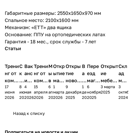
Габаритные размеры: 2550х1650х970 мм
Спальное место: 2100х1600 мм
Механизм: «ЕТТ» два ящика
Основание: ППУ на ортопедических латах
Гарантия - 18 мес., срок службы - 7 лет
Статьи
Трени
С
Вак
Трени
М
Откр
Откры
В
Пере
Открыт
Скл
нг от
к
анс
нг от
ы
ытие
тие
а
езд
ие
ад
комп
и
ия в
комп
в
мага
новог
к
магаз
мебель
меб
17
8
4
15
6
1
9
1
6
3 марта
3
ании
д
Чеб
ании
М
зина
о
а
ина в
ного
ели
июня
июня
мая
апреля
апреля
марта
декабря
декабря
ноября
2025
октябр
Мело
к
окс
Мело
А
в
магаз
н
г.
салона
пер
2026
2026
2026
2026
2026
2026
2025
2025
2025
2024
дия
и
ара
дия
Х
Алат
ина в
с
Чебо
в
еех
Сна
-1
х
Сна
ыре
с.
и
ксар
Чебокс
ал
Назад к списку
2
Яльчи
и
ы
арах
%
ки
Подписаться
на новости и акции