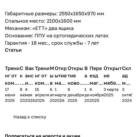
Габаритные размеры: 2550х1650х970 мм
Спальное место: 2100х1600 мм
Механизм: «ЕТТ» два ящика
Основание: ППУ на ортопедических латах
Гарантия - 18 мес., срок службы - 7 лет
Статьи
Трени
С
Вак
Трени
М
Откр
Откры
В
Пере
Открыт
Скл
нг от
к
анс
нг от
ы
ытие
тие
а
езд
ие
ад
комп
и
ия в
комп
в
мага
новог
к
магаз
мебель
меб
17
8
4
15
6
1
9
1
6
3 марта
3
ании
д
Чеб
ании
М
зина
о
а
ина в
ного
ели
июня
июня
мая
апреля
апреля
марта
декабря
декабря
ноября
2025
октябр
Мело
к
окс
Мело
А
в
магаз
н
г.
салона
пер
2026
2026
2026
2026
2026
2026
2025
2025
2025
2024
дия
и
ара
дия
Х
Алат
ина в
с
Чебо
в
еех
Сна
-1
х
Сна
ыре
с.
и
ксар
Чебокс
ал
Назад к списку
2
Яльчи
и
ы
арах
%
ки
Подписаться
на новости и акции