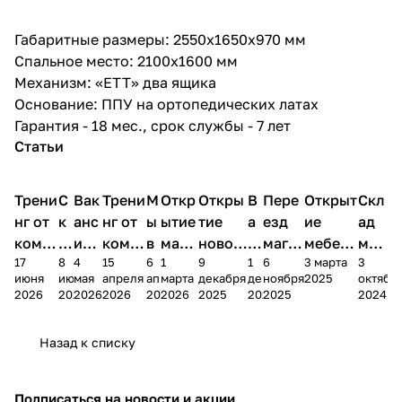
Габаритные размеры: 2550х1650х970 мм
Спальное место: 2100х1600 мм
Механизм: «ЕТТ» два ящика
Основание: ППУ на ортопедических латах
Гарантия - 18 мес., срок службы - 7 лет
Статьи
Трени
С
Вак
Трени
М
Откр
Откры
В
Пере
Открыт
Скл
нг от
к
анс
нг от
ы
ытие
тие
а
езд
ие
ад
комп
и
ия в
комп
в
мага
новог
к
магаз
мебель
меб
17
8
4
15
6
1
9
1
6
3 марта
3
ании
д
Чеб
ании
М
зина
о
а
ина в
ного
ели
июня
июня
мая
апреля
апреля
марта
декабря
декабря
ноября
2025
октябр
Мело
к
окс
Мело
А
в
магаз
н
г.
салона
пер
2026
2026
2026
2026
2026
2026
2025
2025
2025
2024
дия
и
ара
дия
Х
Алат
ина в
с
Чебо
в
еех
Сна
-1
х
Сна
ыре
с.
и
ксар
Чебокс
ал
Назад к списку
2
Яльчи
и
ы
арах
%
ки
Подписаться
на новости и акции