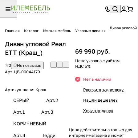
Диван угловой 
Главная
Каталог
Мягкая мебель
Угловые диваны
Диван угловой Реал
69 990 руб.
ЕТТ (Краш_)
Цена указана с учётом
0
Нет отзывов
НДС 5%
Арт.
ЦБ-00044179
Нет в наличии
Артикул ткани:
Краш
Рассчитать доставку
СЕРЫЙ
Арт.2
Нашли дешевле?
Хочу в подарок
Арт.1
Арт.3
КОРИЧНЕВЫЙ
Цена действительна только для
Арт.4
Тедди
интернет-магазина и может