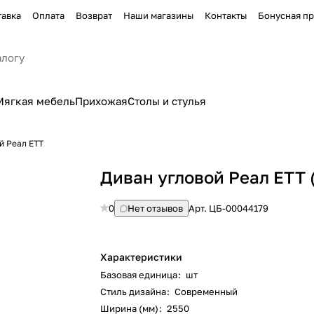
тавка
Оплата
Возврат
Наши магазины
Контакты
Бонусная п
Мягкая мебель
Прихожая
Столы и стулья
й Реал ЕТТ
Диван угловой Реал ЕТТ (
0
Нет отзывов
Арт.
ЦБ-00044179
Характеристики
Базовая единица
:
шт
Стиль дизайна
:
Современный
Ширина (мм)
:
2550