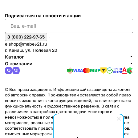
%
ки
Подписаться
на новости и акции
8 (800) 222-97-65
e.shop@mebel-21.ru
г. Канаш, ул. Полевая 20
Каталог
О компании
© Все права защищены. Информация сайта защищена законом
об авторских правах. Производители оставляют за собой право
вносить изменения в конструкцию изделий, не влияющие на ее
функциональность и художественное решение. В связи с
различиями в настройках цветопередачи мониторов и
невозможностью в полной мере передать некоторые свойства
материалов, реальные оттенки и текстуры продукции могут не
соответствовать представленным на сайте. Стоимость товаров,
отмеченных маркерами "Скидка!" и "Акция!" распространяется