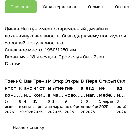
Описание
Характеристики
Отзывы
Оплата
Диван Нептун имеет современный дизайн и
локаничную внешность, благодаря чему пользуется
хорошей популярностью.
Спальное место: 1950*1250 мм.
Гарантия - 18 месяцев. Срок службы - 7 лет.
Статьи
Трени
С
Вак
Трени
М
Откр
Откры
В
Пере
Открыт
Скл
нг от
к
анс
нг от
ы
ытие
тие
а
езд
ие
ад
комп
и
ия в
комп
в
мага
новог
к
магаз
мебель
меб
17
8
4
15
6
1
9
1
6
3 марта
3
ании
д
Чеб
ании
М
зина
о
а
ина в
ного
ели
июня
июня
мая
апреля
апреля
марта
декабря
декабря
ноября
2025
октябр
Мело
к
окс
Мело
А
в
магаз
н
г.
салона
пер
2026
2026
2026
2026
2026
2026
2025
2025
2025
2024
дия
и
ара
дия
Х
Алат
ина в
с
Чебо
в
еех
Сна
-1
х
Сна
ыре
с.
и
ксар
Чебокс
ал
Назад к списку
2
Яльчи
и
ы
арах