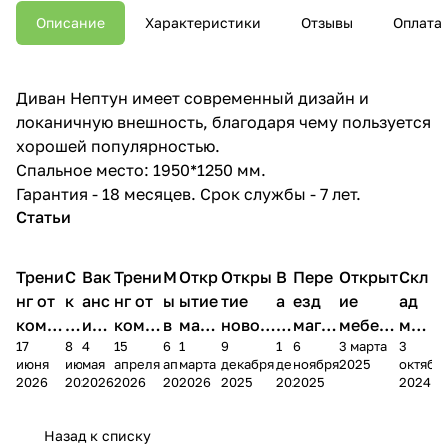
Описание
Характеристики
Отзывы
Оплата
Диван Нептун имеет современный дизайн и
локаничную внешность, благодаря чему пользуется
хорошей популярностью.
Спальное место: 1950*1250 мм.
Гарантия - 18 месяцев. Срок службы - 7 лет.
Статьи
Трени
С
Вак
Трени
М
Откр
Откры
В
Пере
Открыт
Скл
нг от
к
анс
нг от
ы
ытие
тие
а
езд
ие
ад
комп
и
ия в
комп
в
мага
новог
к
магаз
мебель
меб
17
8
4
15
6
1
9
1
6
3 марта
3
ании
д
Чеб
ании
М
зина
о
а
ина в
ного
ели
июня
июня
мая
апреля
апреля
марта
декабря
декабря
ноября
2025
октябр
Мело
к
окс
Мело
А
в
магаз
н
г.
салона
пер
2026
2026
2026
2026
2026
2026
2025
2025
2025
2024
дия
и
ара
дия
Х
Алат
ина в
с
Чебо
в
еех
Сна
-1
х
Сна
ыре
с.
и
ксар
Чебокс
ал
Назад к списку
2
Яльчи
и
ы
арах