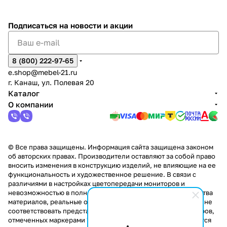
%
ки
Подписаться
на новости и акции
8 (800) 222-97-65
e.shop@mebel-21.ru
г. Канаш, ул. Полевая 20
Каталог
О компании
© Все права защищены. Информация сайта защищена законом
об авторских правах. Производители оставляют за собой право
вносить изменения в конструкцию изделий, не влияющие на ее
функциональность и художественное решение. В связи с
различиями в настройках цветопередачи мониторов и
невозможностью в полной мере передать некоторые свойства
материалов, реальные оттенки и текстуры продукции могут не
соответствовать представленным на сайте. Стоимость товаров,
отмеченных маркерами "Скидка!" и "Акция!" распространяется