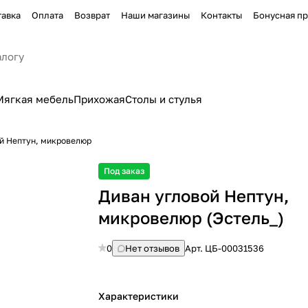
тавка
Оплата
Возврат
Наши магазины
Контакты
Бонусная п
Мягкая мебель
Прихожая
Столы и стулья
й Нептун, микровелюр
Под заказ
Диван угловой Нептун,
микровелюр (Эстель_)
0
Нет отзывов
Арт.
ЦБ-00031536
Характеристики