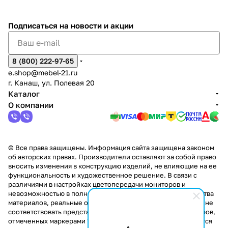
%
ки
Подписаться
на новости и акции
8 (800) 222-97-65
e.shop@mebel-21.ru
г. Канаш, ул. Полевая 20
Каталог
О компании
© Все права защищены. Информация сайта защищена законом
об авторских правах. Производители оставляют за собой право
вносить изменения в конструкцию изделий, не влияющие на ее
функциональность и художественное решение. В связи с
различиями в настройках цветопередачи мониторов и
невозможностью в полной мере передать некоторые свойства
материалов, реальные оттенки и текстуры продукции могут не
соответствовать представленным на сайте. Стоимость товаров,
отмеченных маркерами "Скидка!" и "Акция!" распространяется