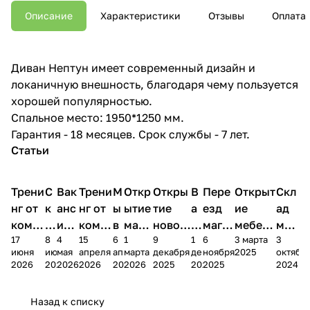
Описание
Характеристики
Отзывы
Оплата
Диван Нептун имеет современный дизайн и
локаничную внешность, благодаря чему пользуется
хорошей популярностью.
Спальное место: 1950*1250 мм.
Гарантия - 18 месяцев. Срок службы - 7 лет.
Статьи
Трени
С
Вак
Трени
М
Откр
Откры
В
Пере
Открыт
Скл
нг от
к
анс
нг от
ы
ытие
тие
а
езд
ие
ад
комп
и
ия в
комп
в
мага
новог
к
магаз
мебель
меб
17
8
4
15
6
1
9
1
6
3 марта
3
ании
д
Чеб
ании
М
зина
о
а
ина в
ного
ели
июня
июня
мая
апреля
апреля
марта
декабря
декабря
ноября
2025
октябр
Мело
к
окс
Мело
А
в
магаз
н
г.
салона
пер
2026
2026
2026
2026
2026
2026
2025
2025
2025
2024
дия
и
ара
дия
Х
Алат
ина в
с
Чебо
в
еех
Сна
-1
х
Сна
ыре
с.
и
ксар
Чебокс
ал
Назад к списку
2
Яльчи
и
ы
арах