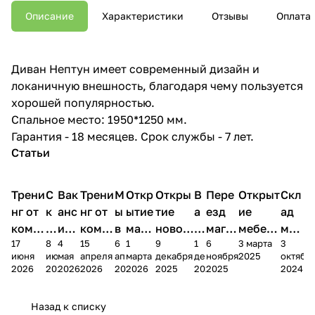
Описание
Характеристики
Отзывы
Оплата
Диван Нептун имеет современный дизайн и
локаничную внешность, благодаря чему пользуется
хорошей популярностью.
Спальное место: 1950*1250 мм.
Гарантия - 18 месяцев. Срок службы - 7 лет.
Статьи
Трени
С
Вак
Трени
М
Откр
Откры
В
Пере
Открыт
Скл
нг от
к
анс
нг от
ы
ытие
тие
а
езд
ие
ад
комп
и
ия в
комп
в
мага
новог
к
магаз
мебель
меб
17
8
4
15
6
1
9
1
6
3 марта
3
ании
д
Чеб
ании
М
зина
о
а
ина в
ного
ели
июня
июня
мая
апреля
апреля
марта
декабря
декабря
ноября
2025
октябр
Мело
к
окс
Мело
А
в
магаз
н
г.
салона
пер
2026
2026
2026
2026
2026
2026
2025
2025
2025
2024
дия
и
ара
дия
Х
Алат
ина в
с
Чебо
в
еех
Сна
-1
х
Сна
ыре
с.
и
ксар
Чебокс
ал
Назад к списку
2
Яльчи
и
ы
арах