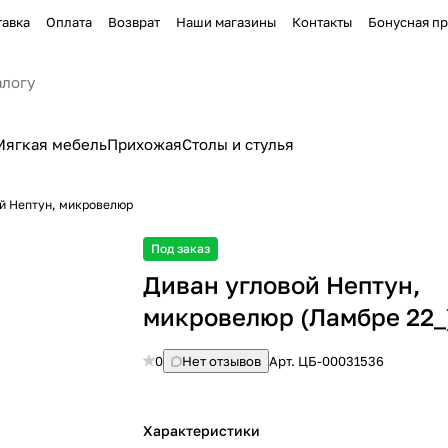
тавка
Оплата
Возврат
Наши магазины
Контакты
Бонусная п
Мягкая мебель
Прихожая
Столы и стулья
й Нептун, микровелюр
Под заказ
Диван угловой Нептун,
микровелюр (Ламбре 22_
0
Нет отзывов
Арт.
ЦБ-00031536
Характеристики