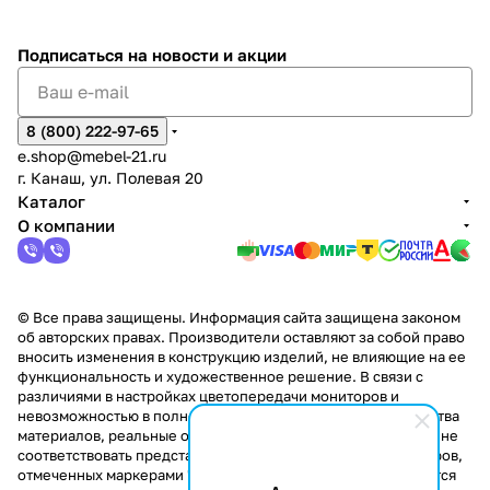
%
ки
Подписаться
на новости и акции
8 (800) 222-97-65
e.shop@mebel-21.ru
г. Канаш, ул. Полевая 20
Каталог
О компании
© Все права защищены. Информация сайта защищена законом
об авторских правах. Производители оставляют за собой право
вносить изменения в конструкцию изделий, не влияющие на ее
функциональность и художественное решение. В связи с
различиями в настройках цветопередачи мониторов и
невозможностью в полной мере передать некоторые свойства
материалов, реальные оттенки и текстуры продукции могут не
соответствовать представленным на сайте. Стоимость товаров,
отмеченных маркерами "Скидка!" и "Акция!" распространяется