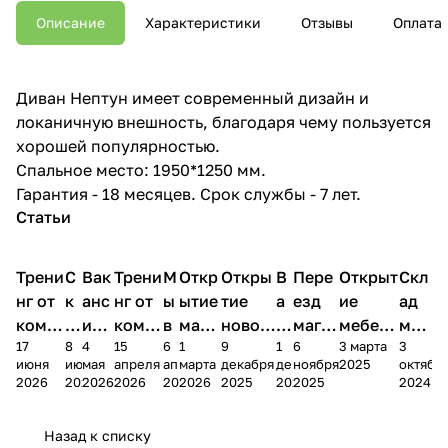
Описание
Характеристики
Отзывы
Оплата
Диван Нептун имеет современный дизайн и
локаничную внешность, благодаря чему пользуется
хорошей популярностью.
Спальное место: 1950*1250 мм.
Гарантия - 18 месяцев. Срок службы - 7 лет.
Статьи
Трени
С
Вак
Трени
М
Откр
Откры
В
Пере
Открыт
Скл
нг от
к
анс
нг от
ы
ытие
тие
а
езд
ие
ад
комп
и
ия в
комп
в
мага
новог
к
магаз
мебель
меб
17
8
4
15
6
1
9
1
6
3 марта
3
ании
д
Чеб
ании
М
зина
о
а
ина в
ного
ели
июня
июня
мая
апреля
апреля
марта
декабря
декабря
ноября
2025
октябр
Мело
к
окс
Мело
А
в
магаз
н
г.
салона
пер
2026
2026
2026
2026
2026
2026
2025
2025
2025
2024
дия
и
ара
дия
Х
Алат
ина в
с
Чебо
в
еех
Сна
-1
х
Сна
ыре
с.
и
ксар
Чебокс
ал
Назад к списку
2
Яльчи
и
ы
арах