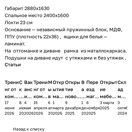
Габарит 2880х1630
Спальное место 2400х1600
Локти 23 см
Основание — независмый пружинный блок, МДФ,
ППУ (плотность 22х36) , ящики для белья —
ламинат.
На оттоманке и диване рамка из маталлокаркаса.
Подушки на диване идут с утяжками и без утяжек .
Статьи
Трени
С
Вак
Трени
М
Откр
Откры
В
Пере
Открыт
Скл
нг от
к
анс
нг от
ы
ытие
тие
а
езд
ие
ад
комп
и
ия в
комп
в
мага
новог
к
магаз
мебель
меб
17
8
4
15
6
1
9
1
6
3 марта
3
ании
д
Чеб
ании
М
зина
о
а
ина в
ного
ели
июня
июня
мая
апреля
апреля
марта
декабря
декабря
ноября
2025
октябр
Мело
к
окс
Мело
А
в
магаз
н
г.
салона
пер
2026
2026
2026
2026
2026
2026
2025
2025
2025
2024
дия
и
ара
дия
Х
Алат
ина в
с
Чебо
в
еех
Сна
-1
х
Сна
ыре
с.
и
ксар
Чебокс
ал
Назад к списку
2
Яльчи
и
ы
арах