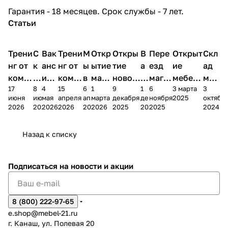
Гарантия - 18 месяцев. Срок службы - 7 лет.
Статьи
Трени
С
Вак
Трени
М
Откр
Откры
В
Пере
Открыт
Скл
нг от
к
анс
нг от
ы
ытие
тие
а
езд
ие
ад
комп
и
ия в
комп
в
мага
новог
к
магаз
мебель
меб
17
8
4
15
6
1
9
1
6
3 марта
3
ании
д
Чеб
ании
М
зина
о
а
ина в
ного
ели
июня
июня
мая
апреля
апреля
марта
декабря
декабря
ноября
2025
октябр
Мело
к
окс
Мело
А
в
магаз
н
г.
салона
пер
2026
2026
2026
2026
2026
2026
2025
2025
2025
2024
дия
и
ара
дия
Х
Алат
ина в
с
Чебо
в
еех
Сна
-1
х
Сна
ыре
с.
и
ксар
Чебокс
ал
Назад к списку
2
Яльчи
и
ы
арах
%
ки
Подписаться
на новости и акции
8 (800) 222-97-65
e.shop@mebel-21.ru
г. Канаш, ул. Полевая 20