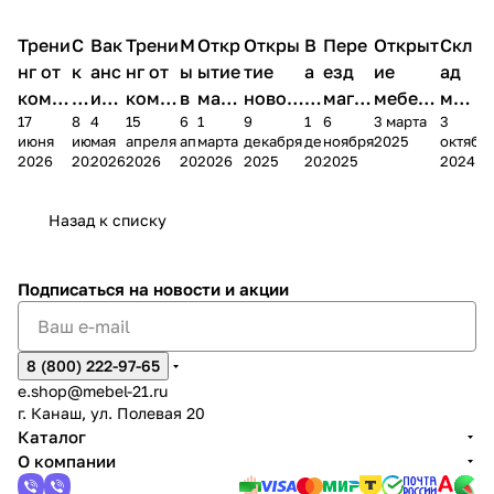
Трени
С
Вак
Трени
М
Откр
Откры
В
Пере
Открыт
Скл
нг от
к
анс
нг от
ы
ытие
тие
а
езд
ие
ад
комп
и
ия в
комп
в
мага
новог
к
магаз
мебель
меб
17
8
4
15
6
1
9
1
6
3 марта
3
ании
д
Чеб
ании
М
зина
о
а
ина в
ного
ели
июня
июня
мая
апреля
апреля
марта
декабря
декабря
ноября
2025
октябр
Мело
к
окс
Мело
А
в
магаз
н
г.
салона
пер
2026
2026
2026
2026
2026
2026
2025
2025
2025
2024
дия
и
ара
дия
Х
Алат
ина в
с
Чебо
в
еех
Сна
-1
х
Сна
ыре
с.
и
ксар
Чебокс
ал
Назад к списку
2
Яльчи
и
ы
арах
%
ки
Подписаться
на новости и акции
8 (800) 222-97-65
e.shop@mebel-21.ru
г. Канаш, ул. Полевая 20
Каталог
О компании