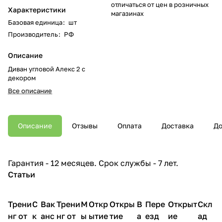
отличаться от цен в розничных
Характеристики
магазинах
Базовая единица
:
шт
Производитель
:
РФ
Описание
Диван угловой Алекс 2 с
декором
Все описание
Описание
Отзывы
Оплата
Доставка
До
Гарантия - 12 месяцев. Срок службы - 7 лет.
Статьи
Трени
С
Вак
Трени
М
Откр
Откры
В
Пере
Открыт
Скл
нг от
к
анс
нг от
ы
ытие
тие
а
езд
ие
ад