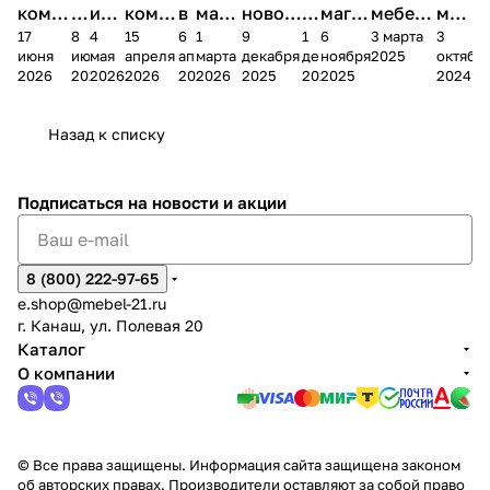
комп
и
ия в
комп
в
мага
новог
к
магаз
мебель
меб
17
8
4
15
6
1
9
1
6
3 марта
3
ании
д
Чеб
ании
М
зина
о
а
ина в
ного
ели
июня
июня
мая
апреля
апреля
марта
декабря
декабря
ноября
2025
октябр
Мело
к
окс
Мело
А
в
магаз
н
г.
салона
пер
2026
2026
2026
2026
2026
2026
2025
2025
2025
2024
дия
и
ара
дия
Х
Алат
ина в
с
Чебо
в
еех
Сна
-1
х
Сна
ыре
с.
и
ксар
Чебокс
ал
Назад к списку
2
Яльчи
и
ы
арах
%
ки
Подписаться
на новости и акции
8 (800) 222-97-65
e.shop@mebel-21.ru
г. Канаш, ул. Полевая 20
Каталог
О компании
© Все права защищены. Информация сайта защищена законом
об авторских правах. Производители оставляют за собой право