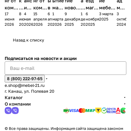
нг от
к
анс
нг от
ы
ытие
тие
а
езд
ие
ад
комп
и
ия в
комп
в
мага
новог
к
магаз
мебель
меб
17
8
4
15
6
1
9
1
6
3 марта
3
ании
д
Чеб
ании
М
зина
о
а
ина в
ного
ели
июня
июня
мая
апреля
апреля
марта
декабря
декабря
ноября
2025
октябр
Мело
к
окс
Мело
А
в
магаз
н
г.
салона
пер
2026
2026
2026
2026
2026
2026
2025
2025
2025
2024
дия
и
ара
дия
Х
Алат
ина в
с
Чебо
в
еех
Сна
-1
х
Сна
ыре
с.
и
ксар
Чебокс
ал
Назад к списку
2
Яльчи
и
ы
арах
%
ки
Подписаться
на новости и акции
8 (800) 222-97-65
e.shop@mebel-21.ru
г. Канаш, ул. Полевая 20
Каталог
О компании
© Все права защищены. Информация сайта защищена законом