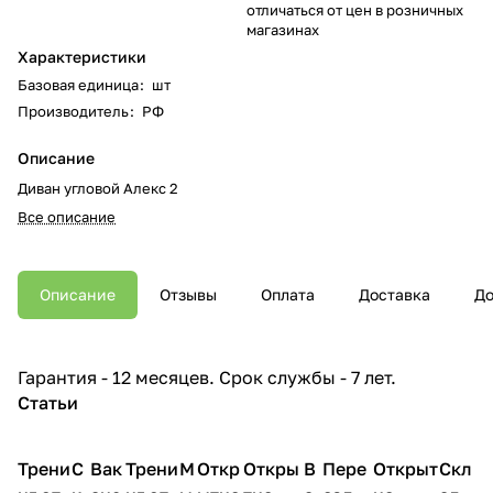
отличаться от цен в розничных
магазинах
Характеристики
Базовая единица
:
шт
Производитель
:
РФ
Описание
Диван угловой Алекс 2
Все описание
Описание
Отзывы
Оплата
Доставка
До
Гарантия - 12 месяцев. Срок службы - 7 лет.
Статьи
Трени
С
Вак
Трени
М
Откр
Откры
В
Пере
Открыт
Скл