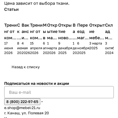
Цена зависит от выбора ткани.
Статьи
Трени
С
Вак
Трени
М
Откр
Откры
В
Пере
Открыт
Скл
нг от
к
анс
нг от
ы
ытие
тие
а
езд
ие
ад
комп
и
ия в
комп
в
мага
новог
к
магаз
мебель
меб
17
8
4
15
6
1
9
1
6
3 марта
3
ании
д
Чеб
ании
М
зина
о
а
ина в
ного
ели
июня
июня
мая
апреля
апреля
марта
декабря
декабря
ноября
2025
октябр
Мело
к
окс
Мело
А
в
магаз
н
г.
салона
пер
2026
2026
2026
2026
2026
2026
2025
2025
2025
2024
дия
и
ара
дия
Х
Алат
ина в
с
Чебо
в
еех
Сна
-1
х
Сна
ыре
с.
и
ксар
Чебокс
ал
Назад к списку
2
Яльчи
и
ы
арах
%
ки
Подписаться
на новости и акции
8 (800) 222-97-65
e.shop@mebel-21.ru
г. Канаш, ул. Полевая 20