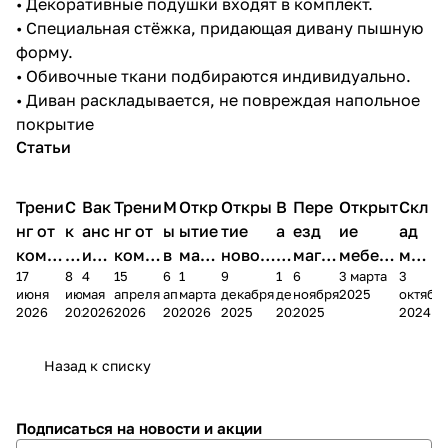
• Декоративные подушки входят в комплект.
• Специальная стёжка, придающая дивану пышную
форму.
• Обивочные ткани подбираются индивидуально.
• Диван раскладывается, не повреждая напольное
покрытие
Статьи
Трени
С
Вак
Трени
М
Откр
Откры
В
Пере
Открыт
Скл
нг от
к
анс
нг от
ы
ытие
тие
а
езд
ие
ад
комп
и
ия в
комп
в
мага
новог
к
магаз
мебель
меб
17
8
4
15
6
1
9
1
6
3 марта
3
ании
д
Чеб
ании
М
зина
о
а
ина в
ного
ели
июня
июня
мая
апреля
апреля
марта
декабря
декабря
ноября
2025
октябр
Мело
к
окс
Мело
А
в
магаз
н
г.
салона
пер
2026
2026
2026
2026
2026
2026
2025
2025
2025
2024
дия
и
ара
дия
Х
Алат
ина в
с
Чебо
в
еех
Сна
-1
х
Сна
ыре
с.
и
ксар
Чебокс
ал
Назад к списку
2
Яльчи
и
ы
арах
%
ки
Подписаться
на новости и акции