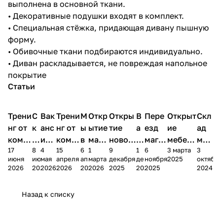
выполнена в основной ткани.
• Декоративные подушки входят в комплект.
• Специальная стёжка, придающая дивану пышную
форму.
• Обивочные ткани подбираются индивидуально.
• Диван раскладывается, не повреждая напольное
покрытие
Статьи
Трени
С
Вак
Трени
М
Откр
Откры
В
Пере
Открыт
Скл
нг от
к
анс
нг от
ы
ытие
тие
а
езд
ие
ад
комп
и
ия в
комп
в
мага
новог
к
магаз
мебель
меб
17
8
4
15
6
1
9
1
6
3 марта
3
ании
д
Чеб
ании
М
зина
о
а
ина в
ного
ели
июня
июня
мая
апреля
апреля
марта
декабря
декабря
ноября
2025
октябр
Мело
к
окс
Мело
А
в
магаз
н
г.
салона
пер
2026
2026
2026
2026
2026
2026
2025
2025
2025
2024
дия
и
ара
дия
Х
Алат
ина в
с
Чебо
в
еех
Сна
-1
х
Сна
ыре
с.
и
ксар
Чебокс
ал
Назад к списку
2
Яльчи
и
ы
арах
%
ки