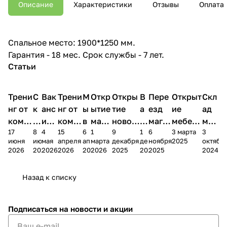
Описание
Характеристики
Отзывы
Оплата
Спальное место: 1900*1250 мм.
Гарантия - 18 мес. Срок службы - 7 лет.
Статьи
Трени
С
Вак
Трени
М
Откр
Откры
В
Пере
Открыт
Скл
нг от
к
анс
нг от
ы
ытие
тие
а
езд
ие
ад
комп
и
ия в
комп
в
мага
новог
к
магаз
мебель
меб
17
8
4
15
6
1
9
1
6
3 марта
3
ании
д
Чеб
ании
М
зина
о
а
ина в
ного
ели
июня
июня
мая
апреля
апреля
марта
декабря
декабря
ноября
2025
октябр
Мело
к
окс
Мело
А
в
магаз
н
г.
салона
пер
2026
2026
2026
2026
2026
2026
2025
2025
2025
2024
дия
и
ара
дия
Х
Алат
ина в
с
Чебо
в
еех
Сна
-1
х
Сна
ыре
с.
и
ксар
Чебокс
ал
Назад к списку
2
Яльчи
и
ы
арах
%
ки
Подписаться
на новости и акции