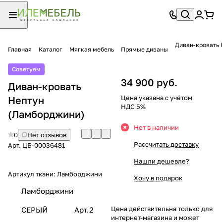
Диван-кровать 
Главная
Каталог
Мягкая мебель
Прямые диваны
Советуем
34 900 руб.
Диван-кровать
Цена указана с учётом
Нептун
НДС 5%
(Ламборджини)
Нет в наличии
0
Нет отзывов
Рассчитать доставку
Арт.
ЦБ-00036481
Нашли дешевле?
Артикул ткани:
Ламборджини
Хочу в подарок
Ламборджини
Цена действительна только для
СЕРЫЙ
Арт.2
интернет-магазина и может