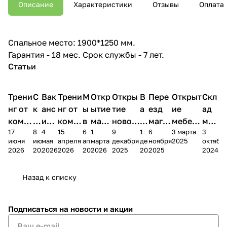
Описание
Характеристики
Отзывы
Оплата
Спальное место: 1900*1250 мм.
Гарантия - 18 мес. Срок службы - 7 лет.
Статьи
Трени
С
Вак
Трени
М
Откр
Откры
В
Пере
Открыт
Скл
нг от
к
анс
нг от
ы
ытие
тие
а
езд
ие
ад
комп
и
ия в
комп
в
мага
новог
к
магаз
мебель
меб
17
8
4
15
6
1
9
1
6
3 марта
3
ании
д
Чеб
ании
М
зина
о
а
ина в
ного
ели
июня
июня
мая
апреля
апреля
марта
декабря
декабря
ноября
2025
октябр
Мело
к
окс
Мело
А
в
магаз
н
г.
салона
пер
2026
2026
2026
2026
2026
2026
2025
2025
2025
2024
дия
и
ара
дия
Х
Алат
ина в
с
Чебо
в
еех
Сна
-1
х
Сна
ыре
с.
и
ксар
Чебокс
ал
Назад к списку
2
Яльчи
и
ы
арах
%
ки
Подписаться
на новости и акции