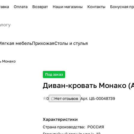
тавка
Оплата
Возврат
Наши магазины
Контакты
Бонусная п
Мягкая мебель
Прихожая
Столы и стулья
ь Монако
Под заказ
Диван-кровать Монако (А
0
Нет отзывов
Арт.
ЦБ-00048739
Характеристики
Страна производства
:
РОССИЯ