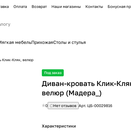
тавка
Оплата
Возврат
Наши магазины
Контакты
Бонусная п
Мягкая мебель
Прихожая
Столы и стулья
ь Клик-Кляк, велюр
Под заказ
Диван-кровать Клик-Кля
велюр (Мадера_)
0
Нет отзывов
Арт.
ЦБ-00029816
Характеристики