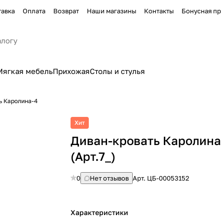
тавка
Оплата
Возврат
Наши магазины
Контакты
Бонусная п
Мягкая мебель
Прихожая
Столы и стулья
ь Каролина-4
Хит
Диван-кровать Каролина
(Арт.7_)
0
Нет отзывов
Арт.
ЦБ-00053152
Характеристики