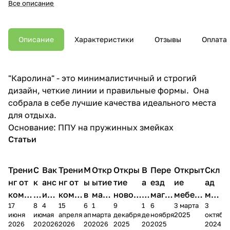
Все описание
Описание
Характеристики
Отзывы
Оплата
"Каролина" - это минималистичный и строгий
дизайн, четкие линии и правильные формы. Она
собрала в себе лучшие качества идеального места
для отдыха.
Основание: ППУ на пружинных змейках
Статьи
Трени
С
Вак
Трени
М
Откр
Откры
В
Пере
Открыт
Скл
нг от
к
анс
нг от
ы
ытие
тие
а
езд
ие
ад
комп
и
ия в
комп
в
мага
новог
к
магаз
мебель
меб
17
8
4
15
6
1
9
1
6
3 марта
3
ании
д
Чеб
ании
М
зина
о
а
ина в
ного
ели
июня
июня
мая
апреля
апреля
марта
декабря
декабря
ноября
2025
октябр
Мело
к
окс
Мело
А
в
магаз
н
г.
салона
пер
2026
2026
2026
2026
2026
2026
2025
2025
2025
2024