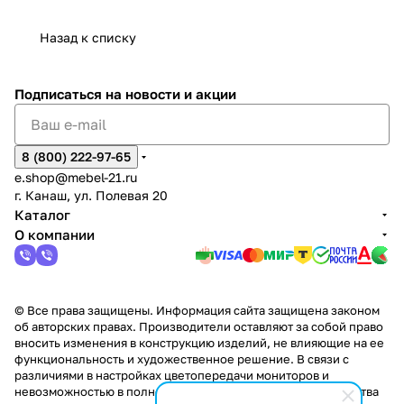
дия
и
ара
дия
Х
Алат
ина в
с
Чебо
в
еех
Сна
-1
х
Сна
ыре
с.
и
ксар
Чебокс
ал
Назад к списку
2
Яльчи
и
ы
арах
%
ки
Подписаться
на новости и акции
8 (800) 222-97-65
e.shop@mebel-21.ru
г. Канаш, ул. Полевая 20
Каталог
О компании
© Все права защищены. Информация сайта защищена законом
об авторских правах. Производители оставляют за собой право
вносить изменения в конструкцию изделий, не влияющие на ее
функциональность и художественное решение. В связи с
различиями в настройках цветопередачи мониторов и
невозможностью в полной мере передать некоторые свойства