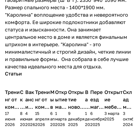
Размер спального места - 1400*1900 мм.
"Каролина" воплощение удобства и невероятного
комфорта. Ее широкие подлокотники добавляют
статуса и изысканности. Она занимает
центральное место в доме и является финальным
штрихом в интерьере. "Каролина" - это
минималистичный и строгий дизайн, четкие линии
и правильные формы. Она собрала в себе лучшие
качества идеального места для отдыха.
Статьи
Трени
С
Вак
Трени
М
Откр
Откры
В
Пере
Открыт
Скл
нг от
к
анс
нг от
ы
ытие
тие
а
езд
ие
ад
комп
и
ия в
комп
в
мага
новог
к
магаз
мебель
меб
17
8
4
15
6
1
9
1
6
3 марта
3
ании
д
Чеб
ании
М
зина
о
а
ина в
ного
ели
июня
июня
мая
апреля
апреля
марта
декабря
декабря
ноября
2025
октябр
Мело
к
окс
Мело
А
в
магаз
н
г.
салона
пер
2026
2026
2026
2026
2026
2026
2025
2025
2025
2024
дия
и
ара
дия
Х
Алат
ина в
с
Чебо
в
еех
Сна
-1
х
Сна
ыре
с.
и
ксар
Чебокс
ал