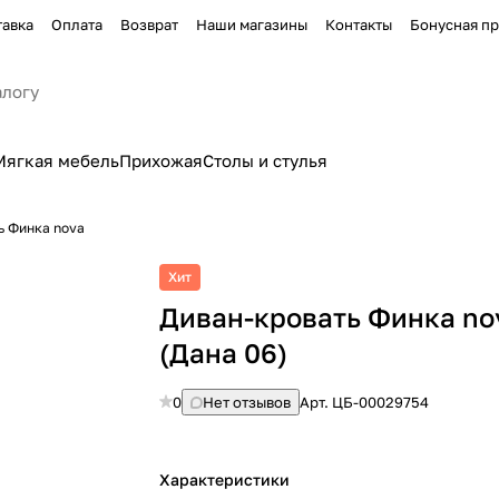
тавка
Оплата
Возврат
Наши магазины
Контакты
Бонусная п
Мягкая мебель
Прихожая
Столы и стулья
ь Финка nova
Хит
Диван-кровать Финка no
(Дана 06)
0
Нет отзывов
Арт.
ЦБ-00029754
Характеристики