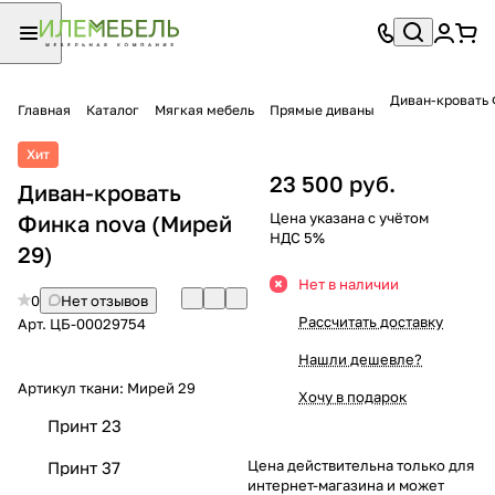
Диван-кровать 
Главная
Каталог
Мягкая мебель
Прямые диваны
Хит
23 500 руб.
Диван-кровать
Цена указана с учётом
Финка nova (Мирей
НДС 5%
29)
Нет в наличии
0
Нет отзывов
Рассчитать доставку
Арт.
ЦБ-00029754
Нашли дешевле?
Артикул ткани:
Мирей 29
Хочу в подарок
Принт 23
Цена действительна только для
Принт 37
интернет-магазина и может