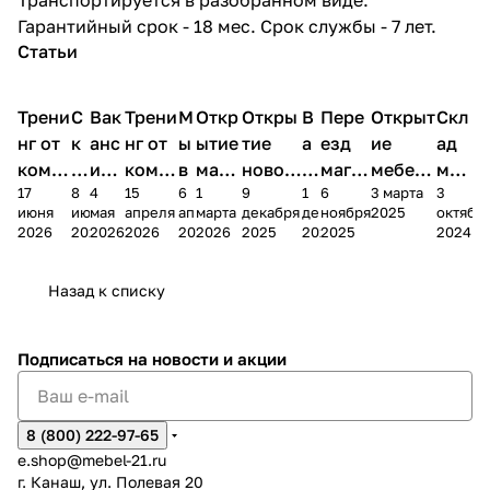
Гарантийный срок - 18 мес. Срок службы - 7 лет.
Статьи
Трени
С
Вак
Трени
М
Откр
Откры
В
Пере
Открыт
Скл
нг от
к
анс
нг от
ы
ытие
тие
а
езд
ие
ад
комп
и
ия в
комп
в
мага
новог
к
магаз
мебель
меб
17
8
4
15
6
1
9
1
6
3 марта
3
ании
д
Чеб
ании
М
зина
о
а
ина в
ного
ели
июня
июня
мая
апреля
апреля
марта
декабря
декабря
ноября
2025
октябр
Мело
к
окс
Мело
А
в
магаз
н
г.
салона
пер
2026
2026
2026
2026
2026
2026
2025
2025
2025
2024
дия
и
ара
дия
Х
Алат
ина в
с
Чебо
в
еех
Сна
-1
х
Сна
ыре
с.
и
ксар
Чебокс
ал
Назад к списку
2
Яльчи
и
ы
арах
%
ки
Подписаться
на новости и акции
8 (800) 222-97-65
e.shop@mebel-21.ru
г. Канаш, ул. Полевая 20