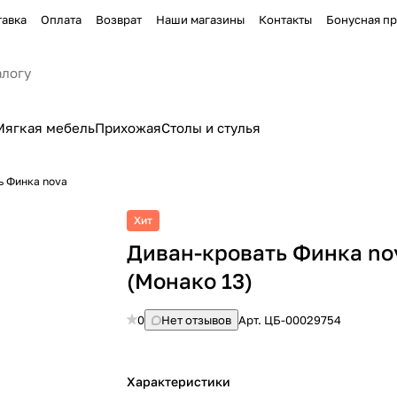
тавка
Оплата
Возврат
Наши магазины
Контакты
Бонусная п
Мягкая мебель
Прихожая
Столы и стулья
ь Финка nova
Хит
Диван-кровать Финка no
(Монако 13)
0
Нет отзывов
Арт.
ЦБ-00029754
Характеристики