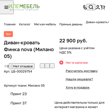
Диван-кровать 
Главная
Каталог
Мягкая мебель
Прямые диваны
Хит
22 900 руб.
Диван-кровать
Цена указана с учётом
Финка nova (Милано
НДС 5%
05)
Нет в наличии
0
Нет отзывов
Рассчитать доставку
Арт.
ЦБ-00029754
Нашли дешевле?
Артикул ткани:
Милано 05
Хочу в подарок
Принт 23
Цена действительна только для
Принт 37
интернет-магазина и может