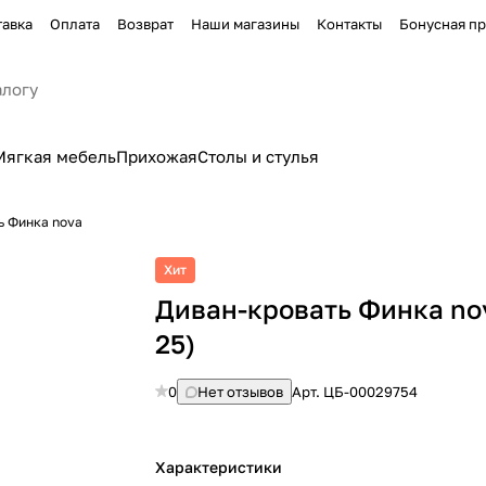
тавка
Оплата
Возврат
Наши магазины
Контакты
Бонусная п
Мягкая мебель
Прихожая
Столы и стулья
ь Финка nova
Хит
Диван-кровать Финка no
25)
0
Нет отзывов
Арт.
ЦБ-00029754
Характеристики