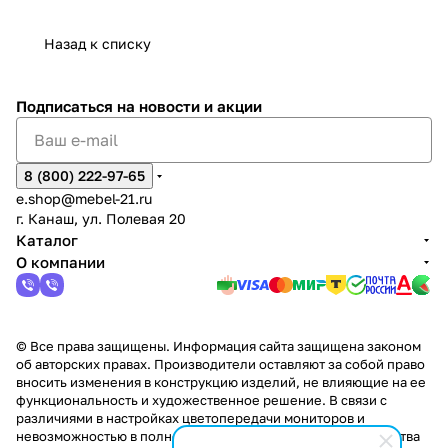
дия
и
ара
дия
Х
Алат
ина в
с
Чебо
в
еех
Сна
-1
х
Сна
ыре
с.
и
ксар
Чебокс
ал
Назад к списку
2
Яльчи
и
ы
арах
%
ки
Подписаться
на новости и акции
8 (800) 222-97-65
e.shop@mebel-21.ru
г. Канаш, ул. Полевая 20
Каталог
О компании
© Все права защищены. Информация сайта защищена законом
об авторских правах. Производители оставляют за собой право
вносить изменения в конструкцию изделий, не влияющие на ее
функциональность и художественное решение. В связи с
различиями в настройках цветопередачи мониторов и
невозможностью в полной мере передать некоторые свойства