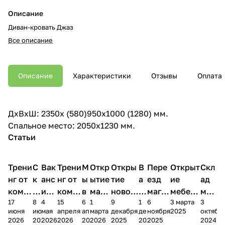
Описание
Диван-кровать Джаз
Все описание
Описание
Характеристики
Отзывы
Оплата
ДхВхШ: 2350х (580)950х1000 (1280) мм.
Спальное место: 2050х1230 мм.
Статьи
Трени
С
Вак
Трени
М
Откр
Откры
В
Пере
Открыт
Скл
нг от
к
анс
нг от
ы
ытие
тие
а
езд
ие
ад
комп
и
ия в
комп
в
мага
новог
к
магаз
мебель
меб
17
8
4
15
6
1
9
1
6
3 марта
3
ании
д
Чеб
ании
М
зина
о
а
ина в
ного
ели
июня
июня
мая
апреля
апреля
марта
декабря
декабря
ноября
2025
октябр
Мело
к
окс
Мело
А
в
магаз
н
г.
салона
пер
2026
2026
2026
2026
2026
2026
2025
2025
2025
2024