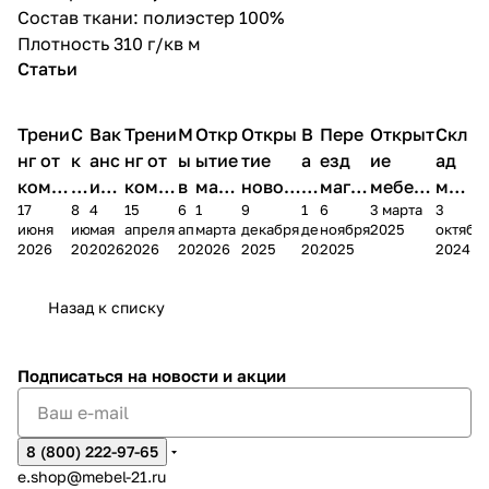
Состав ткани: полиэстер 100%
Плотность 310 г/кв м
Статьи
Трени
С
Вак
Трени
М
Откр
Откры
В
Пере
Открыт
Скл
нг от
к
анс
нг от
ы
ытие
тие
а
езд
ие
ад
комп
и
ия в
комп
в
мага
новог
к
магаз
мебель
меб
17
8
4
15
6
1
9
1
6
3 марта
3
ании
д
Чеб
ании
М
зина
о
а
ина в
ного
ели
июня
июня
мая
апреля
апреля
марта
декабря
декабря
ноября
2025
октябр
Мело
к
окс
Мело
А
в
магаз
н
г.
салона
пер
2026
2026
2026
2026
2026
2026
2025
2025
2025
2024
дия
и
ара
дия
Х
Алат
ина в
с
Чебо
в
еех
Сна
-1
х
Сна
ыре
с.
и
ксар
Чебокс
ал
Назад к списку
2
Яльчи
и
ы
арах
%
ки
Подписаться
на новости и акции
8 (800) 222-97-65
e.shop@mebel-21.ru