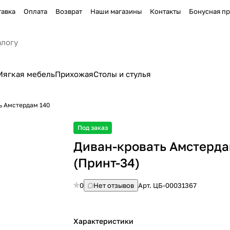
тавка
Оплата
Возврат
Наши магазины
Контакты
Бонусная п
Мягкая мебель
Прихожая
Столы и стулья
ь Амстердам 140
Под заказ
Диван-кровать Амстерда
(Принт-34)
0
Нет отзывов
Арт.
ЦБ-00031367
Характеристики