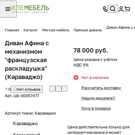
Диван Афина с
Главная
Каталог
Мягкая мебель
Прямые диваны
Диван Афина с
78 000 руб.
механизмом
"французская
Цена указана с учётом
НДС 5%
раскладушка"
(Караваджо)
Нет в наличии
Рассчитать доставку
0
Нет отзывов
Арт.
ЦБ-00057477
Нашли дешевле?
Хочу в подарок
Артикул ткани:
Караваджо
Караваджо
Цена действительна только для
интернет-магазина и может
Крем серый