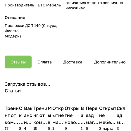
отличаться от цен в розничных
Производитель
:
БТС Мебель
магазинах
Описание
Проложки ДСП 140 (Сакура,
Фиеста,
Модерн)
Отзывы
Оплата
Доставка
Дополнительно
Загрузка отзывов...
Статьи
Трени
С
Вак
Трени
М
Откр
Откры
В
Пере
Открыт
Скл
нг от
к
анс
нг от
ы
ытие
тие
а
езд
ие
ад
комп
и
ия в
комп
в
мага
новог
к
магаз
мебель
меб
17
8
4
15
6
1
9
1
6
3 марта
3
ании
д
Чеб
ании
М
зина
о
а
ина в
ного
ели