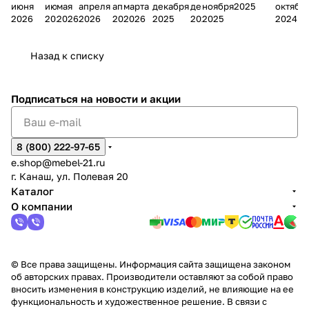
июня
июня
мая
апреля
апреля
марта
декабря
декабря
ноября
2025
октябр
Мело
к
окс
Мело
А
в
магаз
н
г.
салона
пер
2026
2026
2026
2026
2026
2026
2025
2025
2025
2024
дия
и
ара
дия
Х
Алат
ина в
с
Чебо
в
еех
Сна
-1
х
Сна
ыре
с.
и
ксар
Чебокс
ал
Назад к списку
2
Яльчи
и
ы
арах
%
ки
Подписаться
на новости и акции
8 (800) 222-97-65
e.shop@mebel-21.ru
г. Канаш, ул. Полевая 20
Каталог
О компании
© Все права защищены. Информация сайта защищена законом
об авторских правах. Производители оставляют за собой право
вносить изменения в конструкцию изделий, не влияющие на ее
функциональность и художественное решение. В связи с