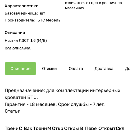
отличаться от цен в розничных
Характеристики
магазинах
Базовая единица
:
шт
Производитель
:
БТС Мебель
Описание
Настил ЛДСП 1,6 (М/Б)
Все описание
Описание
Отзывы
Оплата
Доставка
До
Предназначение: для комплектации интерьерных
кроватей БТС.
Гарантия - 18 месяцев. Срок службы - 7 лет.
Статьи
Трени
С
Вак
Трени
М
Откр
Откры
В
Пере
Открыт
Скл