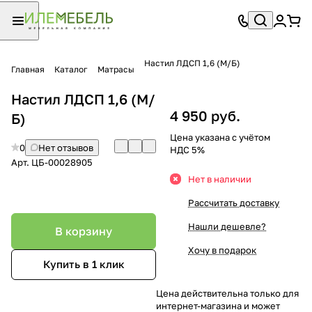
Настил ЛДСП 1,6 (М/Б)
Главная
Каталог
Матрасы
Настил ЛДСП 1,6 (М/
4 950 руб.
Б)
Цена указана с учётом
0
Нет отзывов
НДС 5%
Арт.
ЦБ-00028905
Нет в наличии
Рассчитать доставку
Нашли дешевле?
В корзину
Хочу в подарок
Купить в 1 клик
Цена действительна только для
интернет-магазина и может