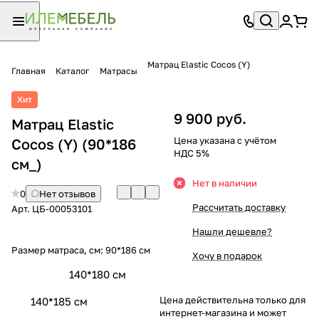
Матрац Elastic Cocos (Y)
Главная
Каталог
Матрасы
Хит
9 900 руб.
Матрац Elastic
Цена указана с учётом
Cocos (Y) (90*186
НДС 5%
см_)
Нет в наличии
0
Нет отзывов
Рассчитать доставку
Арт.
ЦБ-00053101
Нашли дешевле?
Размер матраса, см:
90*186 см
Хочу в подарок
140*180 см
Цена действительна только для
140*185 см
интернет-магазина и может