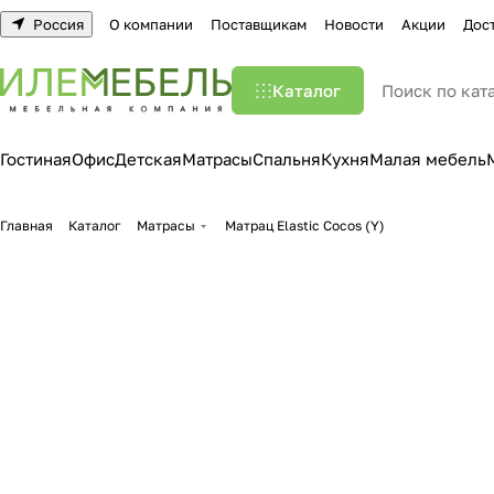
Россия
О компании
Поставщикам
Новости
Акции
Дос
Каталог
Гостиная
Офис
Детская
Матрасы
Спальня
Кухня
Малая мебель
Главная
Каталог
Матрасы
Матрац Elastic Cocos (Y)