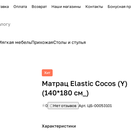
тавка
Оплата
Возврат
Наши магазины
Контакты
Бонусная п
Мягкая мебель
Прихожая
Столы и стулья
Хит
Матрац Elastic Cocos (Y)
(140*180 см_)
0
Нет отзывов
Арт.
ЦБ-00053101
Характеристики