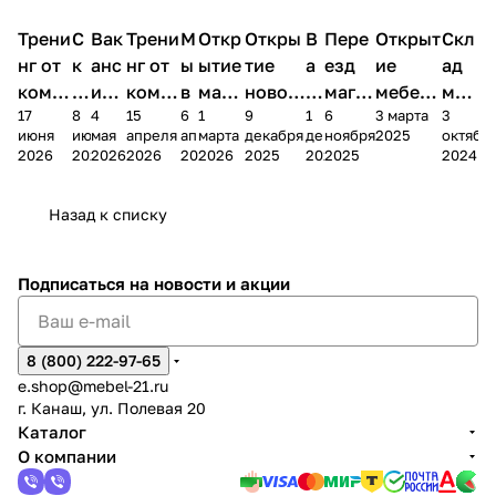
Трени
С
Вак
Трени
М
Откр
Откры
В
Пере
Открыт
Скл
нг от
к
анс
нг от
ы
ытие
тие
а
езд
ие
ад
комп
и
ия в
комп
в
мага
новог
к
магаз
мебель
меб
17
8
4
15
6
1
9
1
6
3 марта
3
ании
д
Чеб
ании
М
зина
о
а
ина в
ного
ели
июня
июня
мая
апреля
апреля
марта
декабря
декабря
ноября
2025
октябр
Мело
к
окс
Мело
А
в
магаз
н
г.
салона
пер
2026
2026
2026
2026
2026
2026
2025
2025
2025
2024
дия
и
ара
дия
Х
Алат
ина в
с
Чебо
в
еех
Сна
-1
х
Сна
ыре
с.
и
ксар
Чебокс
ал
Назад к списку
2
Яльчи
и
ы
арах
%
ки
Подписаться
на новости и акции
8 (800) 222-97-65
e.shop@mebel-21.ru
г. Канаш, ул. Полевая 20
Каталог
О компании